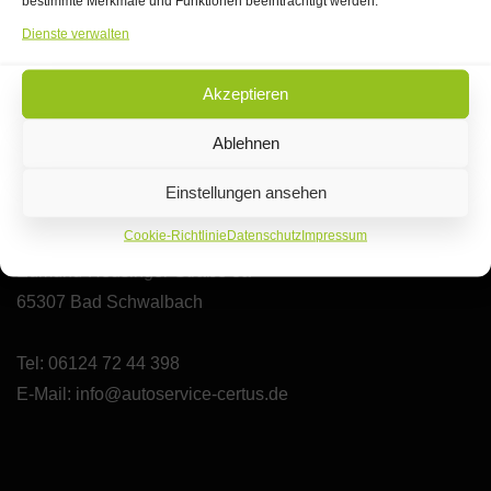
bestimmte Merkmale und Funktionen beeinträchtigt werden.
Dienste verwalten
Akzeptieren
Ablehnen
Kontakt
Einstellungen ansehen
Cookie-Richtlinie
Datenschutz
Impressum
Autoservice Certus
Edmund-Heusinger-Straße 8a
65307 Bad Schwalbach
Tel: 06124 72 44 398
E-Mail:
info@autoservice-certus.de