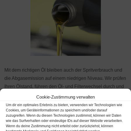
Mit dem richtigen Öl bleiben auch der Spritverbrauch und
die Abgasemission auf einem niedrigen Niveau. Wir prüfen
Ihren Ölstand, führen den Öl- und Filterwechsel durch und
entsorgen das Altöl/-filter fachgerecht.
Cookie-Zustimmung verwalten
Um dir ein optimales Erlebnis zu bieten, verwenden wir Technologien wie
Cookies, um Geräteinformationen zu speichern und/oder darauf
zuzugreifen. Wenn du diesen Technologien zustimmst, können wir Daten
wie das Surfverhalten oder eindeutige IDs auf dieser Website verarbeiten.
Wenn du deine Zustimmung nicht erteilst oder zurückziehst, können