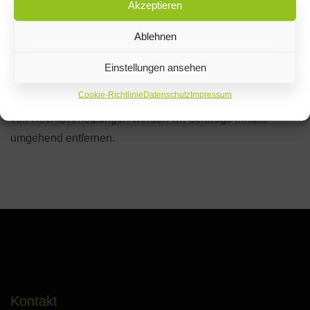
Soweit die Inhalte auf dieser Seite nicht vom Betreiber
Akzeptieren
erstellt wurden, werden die Urheberrechte Dritter beachtet.
Ablehnen
Insbesondere werden Inhalte Dritter als solche
gekennzeichnet. Sollten Sie trotzdem auf eine
Einstellungen ansehen
Urheberrechtsverletzung aufmerksam werden, bitten wir
Cookie-Richtlinie
Datenschutz
Impressum
um einen entsprechenden Hinweis. Bei Bekanntwerden
von Rechtsverletzungen werden wir derartige Inhalte
umgehend entfernen.
Kontakt