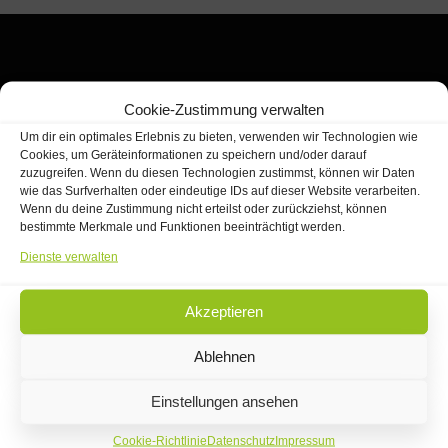
Cookie-Zustimmung verwalten
Um dir ein optimales Erlebnis zu bieten, verwenden wir Technologien wie
Kontakt
Cookies, um Geräteinformationen zu speichern und/oder darauf
zuzugreifen. Wenn du diesen Technologien zustimmst, können wir Daten
wie das Surfverhalten oder eindeutige IDs auf dieser Website verarbeiten.
Wenn du deine Zustimmung nicht erteilst oder zurückziehst, können
Autoservice Certus
bestimmte Merkmale und Funktionen beeinträchtigt werden.
Edmund-Heusinger-Straße 8a
Dienste verwalten
65307 Bad Schwalbach
Akzeptieren
Tel: 06124 72 44 398
Ablehnen
E-Mail:
info@autoservice-certus.de
Einstellungen ansehen
Cookie-Richtlinie
Datenschutz
Impressum